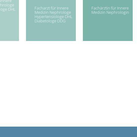
 Innere
hrologe
Facharzt für Innere
Fachärztin für Innere
loge DHL
Medizin Nephrologe
Medizin Nephrologin
Hypertensiologe DHL
Diabetologe DDG