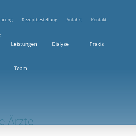
Ärzte
barung
Rezeptbestellung
Anfahrt
Kontakt
e
Leistungen
Dialyse
Praxis
Team
e Ärzte