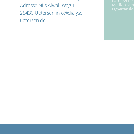
Facharzt für
Medizin Nep
Adresse Nils Alwall Weg 1
Hypertensio
25436 Uetersen info@dialyse-
uetersen.de