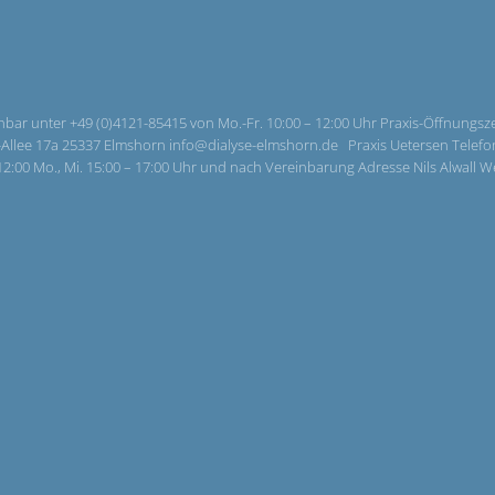
hbar unter +49 (0)4121-85415 von Mo.-Fr. 10:00 – 12:00 Uhr Praxis-Öffnungszei
llee 17a 25337 Elmshorn info@dialyse-elmshorn.de Praxis Uetersen Telefonisc
– 12:00 Mo., Mi. 15:00 – 17:00 Uhr und nach Vereinbarung Adresse Nils Alwall