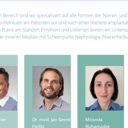
 Bereich sind wir spezialisiert auf alle Formen der Nieren- u
s betreuen wir Patienten vor und nach einer Nierentransplanta
n Praxis am Standort Elmshorn und Uetersen bieten wir Unters
r Inneren Medizin mit Schwerpunkt Nephrologie (Nierenheilku
ler
Dr. med. Jan Gerrit
Miranda
Fielitz
Rizhamadze