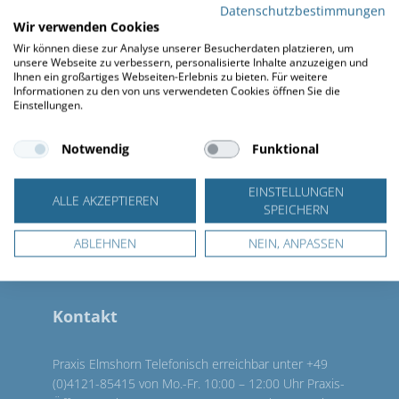
führt in regelmäßigen Abständen eine
Datenschutzbestimmungen
individuelle Ernährungsberatung für
Wir verwenden Cookies
Patienten und deren Angehörige durch.
Wir können diese zur Analyse unserer Besucherdaten platzieren, um
unsere Webseite zu verbessern, personalisierte Inhalte anzuzeigen und
Hier erhalten sie hilfreiche Tipps und
Ihnen ein großartiges Webseiten-Erlebnis zu bieten. Für weitere
Ideen für zuhause.
Informationen zu den von uns verwendeten Cookies öffnen Sie die
Einstellungen.
Notwendig
Funktional
EINSTELLUNGEN
ALLE AKZEPTIEREN
SPEICHERN
ABLEHNEN
NEIN, ANPASSEN
Kontakt
Praxis Elmshorn Telefonisch erreichbar unter +49
(0)4121-85415 von Mo.-Fr. 10:00 – 12:00 Uhr Praxis-