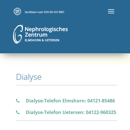
T
O
G
G
L
E
N
Dialyse
A
V
I
G
Dialyse
A
T
I
O
N
Dialyse-Telefon Elmshorn: 04121-85486
Dialyse-Telefon Uetersen: 04122-960325