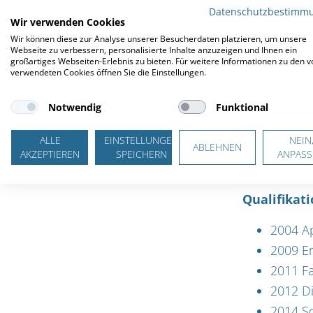
Adresse Nils Alwall Weg 1
Datenschutzbestimm
Wir verwenden Cookies
25436 Uetersen info@dialyse-
1997-20
Wir können diese zur Analyse unserer Besucherdaten platzieren, um unsere
uetersen.de
Webseite zu verbessern, personalisierte Inhalte anzuzeigen und Ihnen ein
2001 Au
großartiges Webseiten-Erlebnis zu bieten. Für weitere Informationen zu den v
verwendeten Cookies öffnen Sie die Einstellungen.
2005-20
Kliniken
Notwendig
Funktional
2010-20
(Unikli
ALLE
EINSTELLUNGEN
NEIN
ABLEHNEN
AKZEPTIEREN
SPEICHERN
ANPASS
Seit 2
Qualifikat
2004 A
2009 Er
2011 Fa
2012 D
2014 S