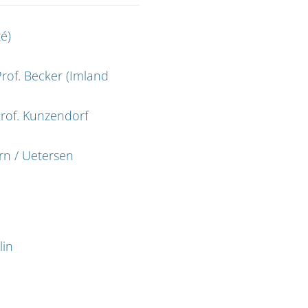
é)
rof. Becker (Imland
rof. Kunzendorf
rn / Uetersen
lin