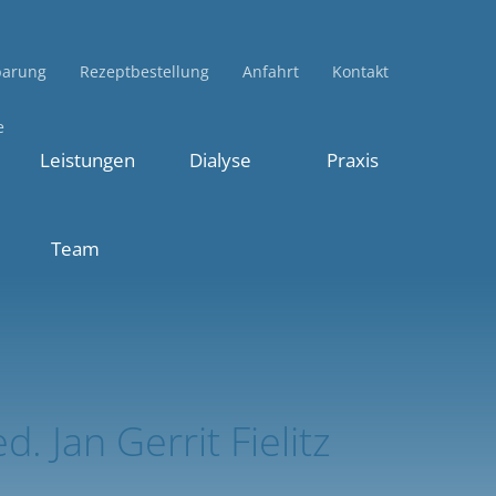
Dr. Jan Gerrit Fielitz
barung
Rezeptbestellung
Anfahrt
Kontakt
e
Leistungen
Dialyse
Praxis
Team
d. Jan Gerrit Fielitz