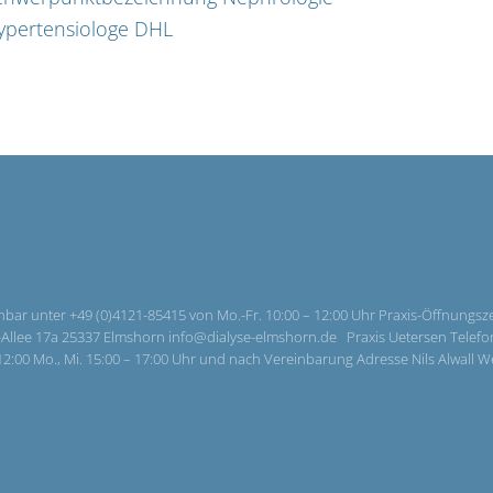
ypertensiologe DHL
hbar unter +49 (0)4121-85415 von Mo.-Fr. 10:00 – 12:00 Uhr Praxis-Öffnungszei
llee 17a 25337 Elmshorn info@dialyse-elmshorn.de Praxis Uetersen Telefonisc
– 12:00 Mo., Mi. 15:00 – 17:00 Uhr und nach Vereinbarung Adresse Nils Alwall