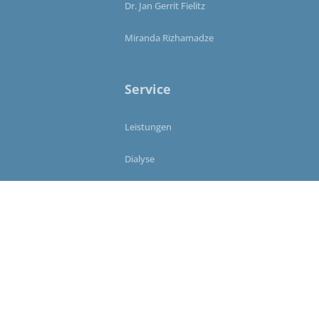
Dr. Jan Gerrit Fielitz
Miranda Rizhamadze
Service
Leistungen
Dialyse
Rezeptbestellung
Terminvereinbarung
Info
Anfahrt