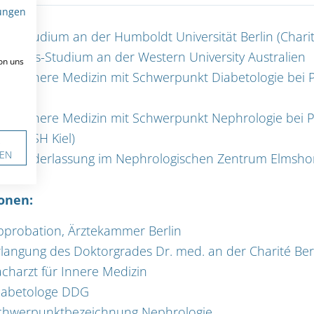
ungen
04 Studium an der Humboldt Universität Berlin (Charit
slands-Studium an der Western University Australien
on uns
09 Innere Medizin mit Schwerpunkt Diabetologie bei P
)
14 Innere Medizin mit Schwerpunkt Nephrologie bei P
nikum-SH Kiel)
,
EN
014 Niederlassung im Nephrologischen Zentrum Elmsho
ionen:
pprobation, Ärztekammer Berlin
langung des Doktorgrades Dr. med. an der Charité Ber
charzt für Innere Medizin
iabetologe DDG
chwerpunktbezeichnung Nephrologie