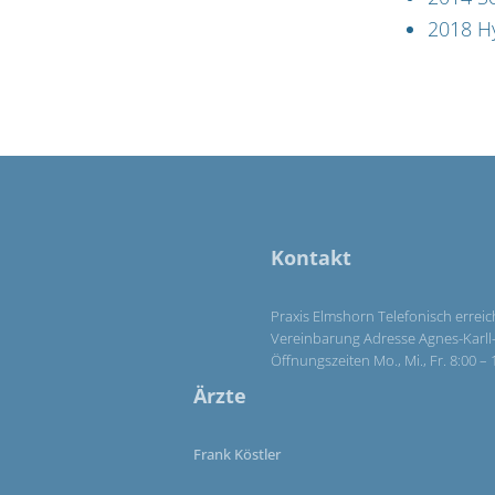
2018 H
Kontakt
Praxis Elmshorn Telefonisch erreic
Vereinbarung Adresse Agnes-Karll-A
Öffnungszeiten Mo., Mi., Fr. 8:00 
Ärzte
Frank Köstler