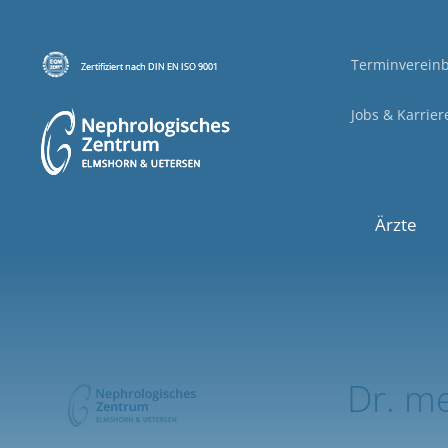
Terminverein
Jobs & Karrier
Ärzte
Dr. me