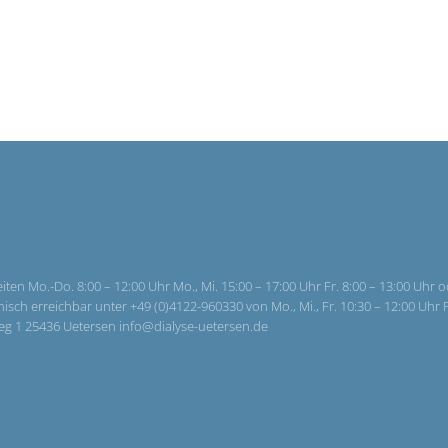
ten Mo.-Do. 8:00 – 12:00 Uhr Mo., Mi. 15:00 – 17:00 Uhr Fr. 8:00 – 13:00 Uhr 
h erreichbar unter +49 (0)4122-960330 von Mo., Mi., Fr. 10:30 – 12:00 Uhr P
 Weg 1 25436 Uetersen info@dialyse-uetersen.de