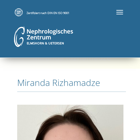
T
O
G
G
L
E
N
Miranda Rizhamadze
A
V
I
G
Miranda Rizhamadze
A
T
I
O
N