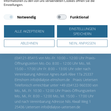
Informationen zu den von uns verwendeten Cookies öffnen Sie die
Einstellungen.
Notwendig
Funktional
EINSTELLUNGEN
ALLE AKZEPTIEREN
SPEICHERN
Kontakt
ABLEHNEN
NEIN, ANPASSEN
Praxis Elmshorn Telefonisch erreichbar unter +49
(0)4121-85415 von Mo.-Fr. 10:00 – 12:00 Uhr Praxis-
Öffnungszeiten Mo.-Do. 8:00 – 12:00 Uhr Mo., Mi.
15:00 – 17:00 Uhr Fr. 8:00 – 13:00 Uhr oder nach
Vereinbarung Adresse Agnes-Karll-Allee 17a 25337
Elmshorn info@dialyse-elmshorn.de Praxis Uetersen
Telefonisch erreichbar unter +49 (0)4122-960330 von
Mo., Mi., Fr. 10:30 – 12:00 Uhr Praxis-Öffnungszeiten
Mo., Mi., Fr. 8:00 – 12:00 Mo., Mi. 15:00 – 17:00 Uhr
und nach Vereinbarung Adresse Nils Alwall Weg 1
25436 Uetersen info@dialyse-uetersen.de